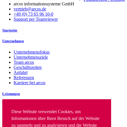
arcos informationssysteme GmbH
vertrieb@arcos.de
+49 (0) 73 65 96 10-0
Support per Teamviewer
Startseite
Unternehmen
Unternehmensfokus
Unternehmensziele
Team arcos
Geschäftszeiten
Anfahrt
Referenzen
Karriere bei arcos
Leistungen
IT Security
IT Infrastruktur
Diese Website verwendet Cookies, um
Beratung & Konzepte
Informationen über Ihren Besuch auf der Website
Finanzierung|/ Leasing
zu sammeln und zu analysieren und die Website
Implementierung