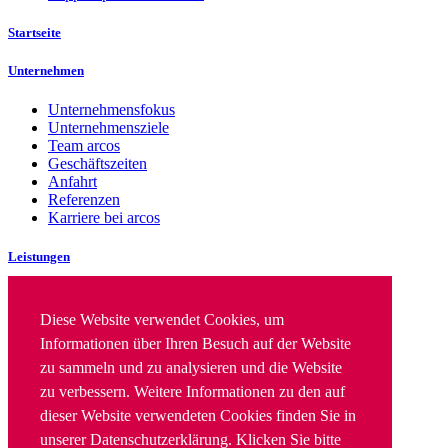
Startseite
Unternehmen
Unternehmensfokus
Unternehmensziele
Team arcos
Geschäftszeiten
Anfahrt
Referenzen
Karriere bei arcos
Leistungen
IT Security
IT Infrastruktur
Diese Website verwendet Cookies, um
Beratung & Konzepte
Informationen über Ihren Besuch auf der Website
Finanzierung|/ Leasing
zu sammeln und zu analysieren und die Website
Implementierung
Workshops
zu verbessern. Weitere Informationen zu den auf
Hosting und Housing
dieser Website verwendeten Cookies finden Sie in
Service & Wartung
unserer Datenschutzerklärung. Klicken Sie bitte